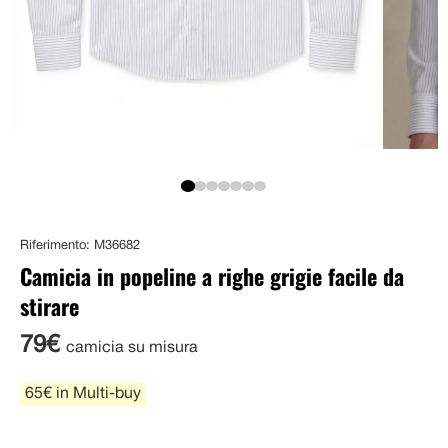
Riferimento: M36682
Camicia in popeline a righe grigie facile da
stirare
79€
camicia su misura
65€ in Multi-buy