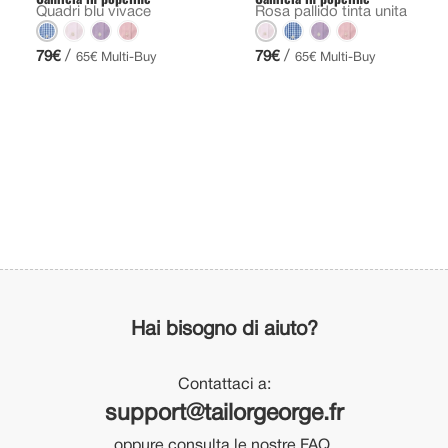
Quadri blu vivace
Rosa pallido tinta unita
/
/
79€
79€
65€ Multi-Buy
65€ Multi-Buy
Hai bisogno di aiuto?
Contattaci a:
support@tailorgeorge.fr
oppure consulta le nostre FAQ.