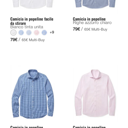
Camicia in popeline facile
Camicia in popeline
da stirare
Righe azzurro chiaro
Bianco tinta unita
/
79€
65€ Multi-Buy
+9
/
79€
65€ Multi-Buy
Camicia in popeline
Camicia in popeline