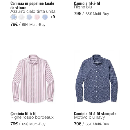
Camicia in popeline facile
Camicia fil-à-fil
da stirare
Righe blu
Azzurro cielo tinta unita
/
79€
65€ Multi-Buy
+9
/
79€
65€ Multi-Buy
Camicia fil-à-fil
Camicia fil-à-fil stampata
Righe rosso bordeaux
Motivo blu navy
/
/
79€
79€
65€ Multi-Buy
65€ Multi-Buy