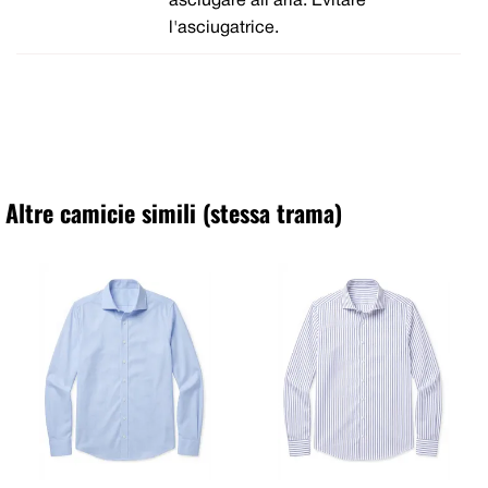
asciugare all'aria. Evitare
l'asciugatrice.
Altre camicie simili (stessa trama)