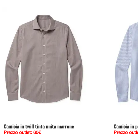
Camicia in twill tinta unita marrone
Camicia in p
Prezzo outlet: 60€
Prezzo outl