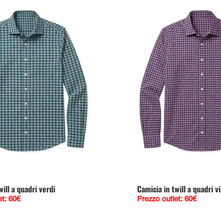
will a quadri verdi
Camicia in twill a quadri vi
et: 60€
Prezzo outlet: 60€