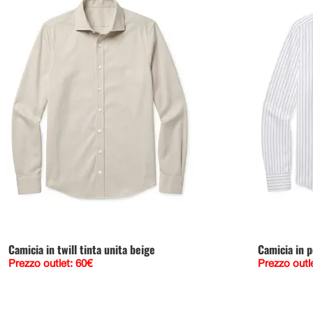
Camicia in twill tinta unita beige
Camicia in p
Prezzo outlet: 60€
Prezzo outl