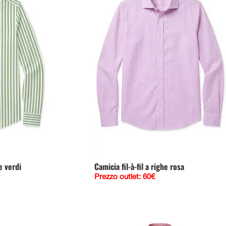
e verdi
Camicia fil-à-fil a righe rosa
Prezzo outlet: 60€