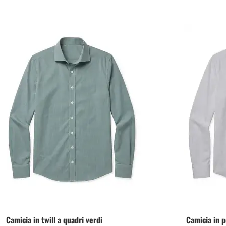
Camicia in twill a quadri verdi
Camicia in p