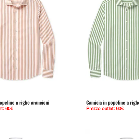
opeline a righe arancioni
Camicia in popeline a righ
et: 60€
Prezzo outlet: 60€