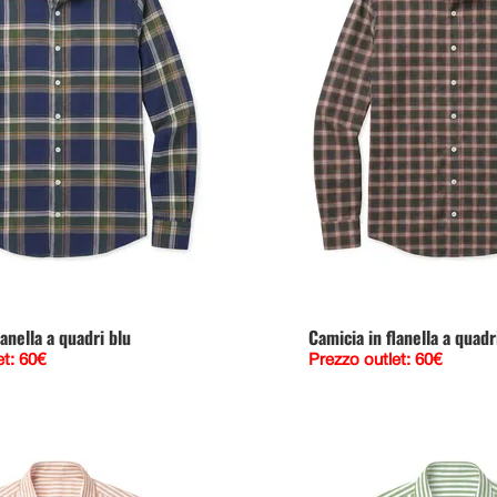
lanella a quadri blu
Camicia in flanella a quadr
et: 60€
Prezzo outlet: 60€