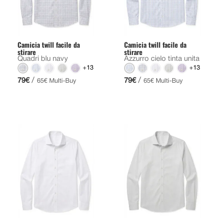
Camicia twill facile da
Camicia twill facile da
stirare
stirare
Quadri blu navy
Azzurro cielo tinta unita
+13
+13
/
/
79€
79€
65€ Multi-Buy
65€ Multi-Buy