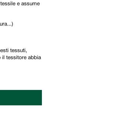
e tessile e assume
ura...)
sti tessuti,
 il tessitore abbia