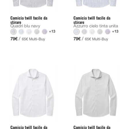
Camicia twill facile da
Camicia twill facile da
stirare
stirare
Quadri blu navy
Azzurro cielo tinta unita
+13
+13
/
/
79€
79€
65€ Multi-Buy
65€ Multi-Buy
Camicia twill facile da
Camicia twill facile da