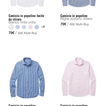
Camicia in popeline facile
Camicia in popeline
da stirare
Righe azzurro chiaro
Bianco tinta unita
/
79€
65€ Multi-Buy
+9
/
79€
65€ Multi-Buy
Camicia in popeline
Camicia in popeline