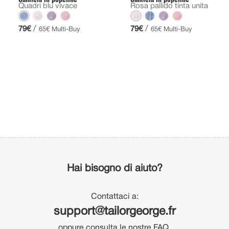
Quadri blu vivace
Rosa pallido tinta unita
/
/
79€
79€
65€ Multi-Buy
65€ Multi-Buy
Hai bisogno di aiuto?
Contattaci a:
support@tailorgeorge.fr
oppure consulta le nostre FAQ.