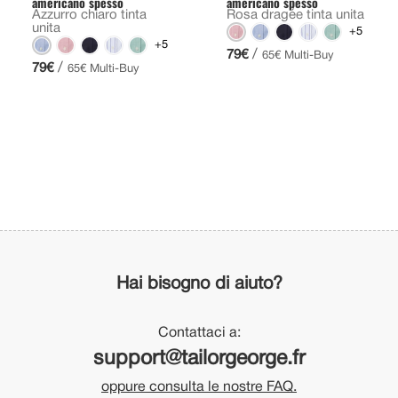
americano spesso
americano spesso
Azzurro chiaro tinta
Rosa dragée tinta unita
unita
+5
+5
/
79€
65€ Multi-Buy
/
79€
65€ Multi-Buy
Hai bisogno di aiuto?
Contattaci a:
support@tailorgeorge.fr
oppure consulta le nostre FAQ.