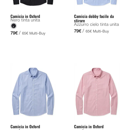
Camicia in Oxford
Camicia dobby facile da
stirare
Nero tinta unita
Azzurro cielo tinta unita
/
79€
65€ Multi-Buy
/
79€
65€ Multi-Buy
Camicia in Oxford
Camicia in Oxford