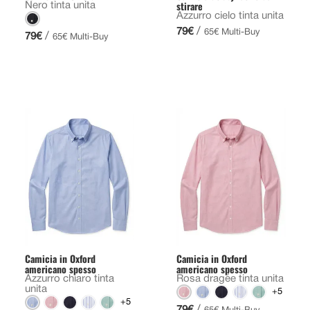
stirare
Nero tinta unita
Azzurro cielo tinta unita
/
79€
65€ Multi-Buy
/
79€
65€ Multi-Buy
Camicia in Oxford
Camicia in Oxford
americano spesso
americano spesso
Azzurro chiaro tinta
Rosa dragée tinta unita
unita
+5
+5
/