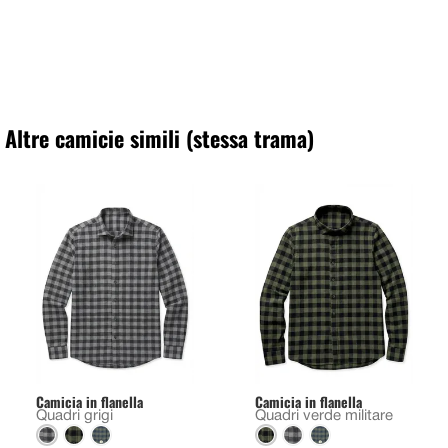
Altre camicie simili (stessa trama)
Camicia in flanella
Camicia in flanella
Quadri grigi
Quadri verde militare