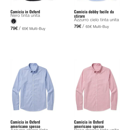
Camicia in Oxford
Camicia dobby facile da
stirare
Nero tinta unita
Azzurro cielo tinta unita
/
79€
65€ Multi-Buy
/
79€
65€ Multi-Buy
Camicia in Oxford
Camicia in Oxford
americano spesso
americano spesso