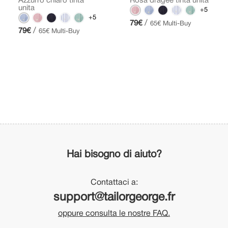
Azzurro chiaro tinta
Rosa dragée tinta unita
unita
+5
+5
/
79€
65€ Multi-Buy
/
79€
65€ Multi-Buy
Hai bisogno di aiuto?
Contattaci a:
support@tailorgeorge.fr
oppure consulta le nostre FAQ.